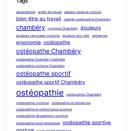
Tags
absentéisme
arrêts de travail
ateliers geste et posture
bien-être au travail
cabinet ostéopathie Chambéry
chambéry
douleurs
cyclisme Chambéry
douleurs cervicales cyclisme
douleurs dos vélo
entreprise
ergonomie
ostéopathe
ostéopathe Chambéry
ostéopathe Chambéry triathlète
ostéopathe cyclisme Chambéry
ostéopathe sportif
ostéopathe sportif Chambéry
ostéopathie
ostéopathie Chambéry
ostéopathie cyclisme
ostéopathie en entreprise
ostéopathie et performance sportive
ostéopathie récupération sportive
ostéopathie sportive
ostéopathie sport endurance
posture
productivité entreprise