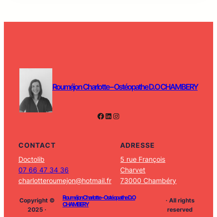
Rouméjon Charlotte – Ostéopathe D.O CHAMBERY
Facebook
LinkedIn
Instagram
CONTACT
ADRESSE
Doctolib
5 rue François
07 66 47 34 36
Charvet
charlotteroumejon@hotmail.fr
73000 Chambéry
Rouméjon Charlotte – Ostéopathe D.O
Copyright ©
· All rights
CHAMBERY
2025 ·
reserved