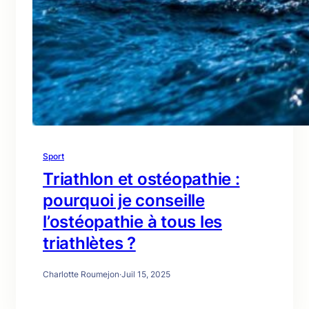
Sport
Triathlon et ostéopathie :
pourquoi je conseille
l’ostéopathie à tous les
triathlètes ?
Charlotte Roumejon
·
Juil 15, 2025