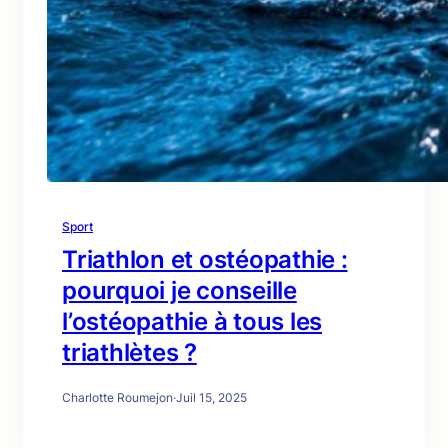
Sport
Triathlon et ostéopathie :
pourquoi je conseille
l’ostéopathie à tous les
triathlètes ?
Charlotte Roumejon
·
Juil 15, 2025