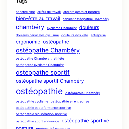
Tags
absentéisme
arrêts de travail
ateliers geste et posture
bien-être au travail
cabinet ostéopathie Chambéry
chambéry
douleurs
cyclisme Chambéry
douleurs cervicales cyclisme
douleurs dos vélo
entreprise
ergonomie
ostéopathe
ostéopathe Chambéry
ostéopathe Chambéry triathlète
ostéopathe cyclisme Chambéry
ostéopathe sportif
ostéopathe sportif Chambéry
ostéopathie
ostéopathie Chambéry
ostéopathie cyclisme
ostéopathie en entreprise
ostéopathie et performance sportive
ostéopathie récupération sportive
ostéopathie sportive
ostéopathie sport endurance
posture
productivité entreprise