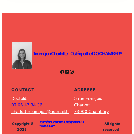
Rouméjon Charlotte – Ostéopathe D.O CHAMBERY
Facebook
LinkedIn
Instagram
CONTACT
ADRESSE
Doctolib
5 rue François
07 66 47 34 36
Charvet
charlotteroumejon@hotmail.fr
73000 Chambéry
Rouméjon Charlotte – Ostéopathe D.O
Copyright ©
· All rights
CHAMBERY
2025 ·
reserved