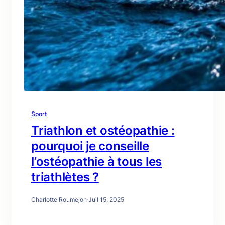
Sport
Triathlon et ostéopathie :
pourquoi je conseille
l’ostéopathie à tous les
triathlètes ?
Charlotte Roumejon
·
Juil 15, 2025