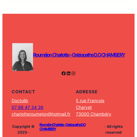
Rouméjon Charlotte – Ostéopathe D.O CHAMBERY
Facebook
LinkedIn
Instagram
CONTACT
ADRESSE
Doctolib
5 rue François
07 66 47 34 36
Charvet
charlotteroumejon@hotmail.fr
73000 Chambéry
Rouméjon Charlotte – Ostéopathe D.O
Copyright ©
· All rights
CHAMBERY
2025 ·
reserved