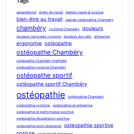
Tags
absentéisme
arrêts de travail
ateliers geste et posture
bien-être au travail
cabinet ostéopathie Chambéry
chambéry
douleurs
cyclisme Chambéry
douleurs cervicales cyclisme
douleurs dos vélo
entreprise
ergonomie
ostéopathe
ostéopathe Chambéry
ostéopathe Chambéry triathlète
ostéopathe cyclisme Chambéry
ostéopathe sportif
ostéopathe sportif Chambéry
ostéopathie
ostéopathie Chambéry
ostéopathie cyclisme
ostéopathie en entreprise
ostéopathie et performance sportive
ostéopathie récupération sportive
ostéopathie sportive
ostéopathie sport endurance
posture
productivité entreprise