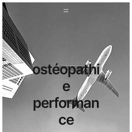
ostéopathi
e
performan
ce